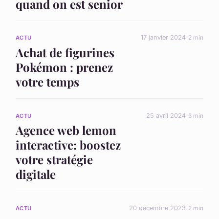
quand on est senior
17 janvier 2024
2 min
ACTU
Achat de figurines
Pokémon : prenez
votre temps
25 avril 2024
3 min
ACTU
Agence web lemon
interactive: boostez
votre stratégie
digitale
20 décembre 2023
2 min
ACTU