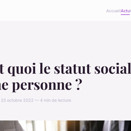
Accueil
Actu
t quoi le statut socia
ne personne ?
 25 octobre 2022 — 4 min de lecture