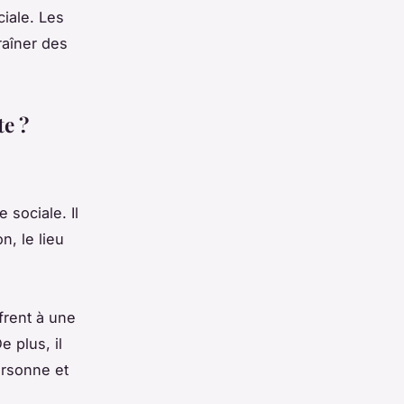
iale. Les
raîner des
te ?
 sociale. Il
n, le lieu
ffrent à une
 plus, il
ersonne et