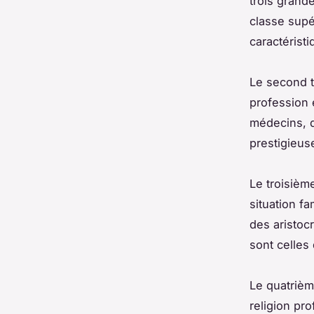
trois grand
classe supé
caractérist
Le second ty
profession 
médecins, d
prestigieus
Le troisième
situation fa
des aristoc
sont celles
Le quatrième
religion pr