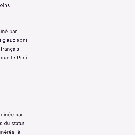
moins
miné par
tigieux sont
 français.
que le Parti
rminée par
s du statut
unérés, à