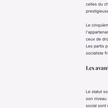
celles du ch
prestigieus
Le cinquième
l'appartenan
ceux de droi
Les partis 
socialiste f
Les avant
Le statut s
son niveau 
social sont