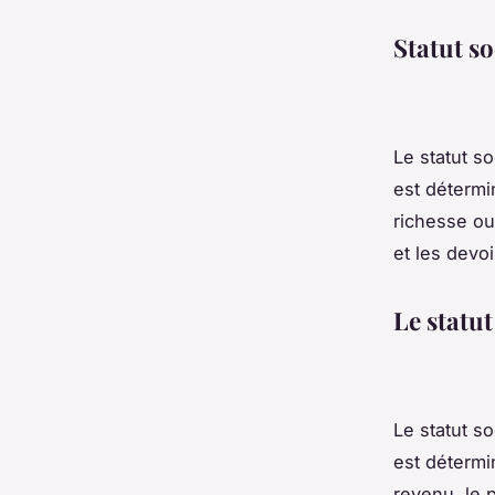
Statut so
Le statut so
est détermin
richesse ou 
et les devo
Le statut
Le statut s
est détermi
revenu, le p