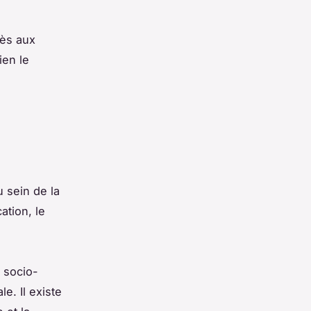
cès aux
ien le
 sein de la
ation, le
t socio-
e. Il existe