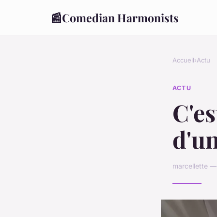
📰
Comedian Harmonists
Accueil
›
Actu
ACTU
C'es
d'u
marcellette —