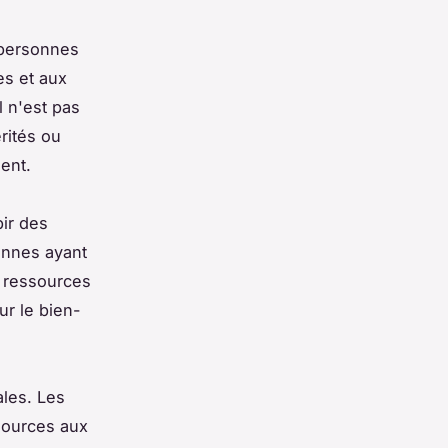
s personnes
es et aux
l n'est pas
rités ou
lent.
ir des
onnes ayant
 ressources
ur le bien-
ales. Les
sources aux