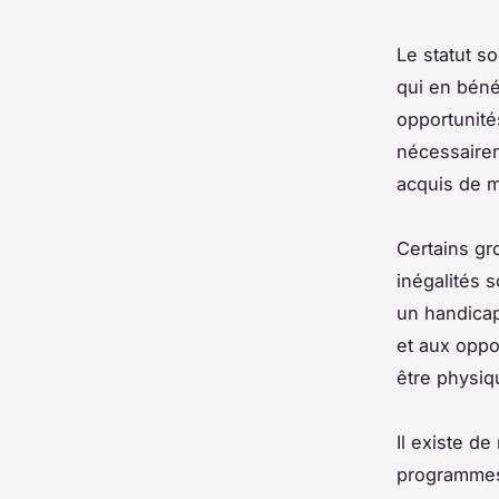
Le statut s
qui en béné
opportunités
nécessairem
acquis de ma
Certains gr
inégalités 
un handicap
et aux oppo
être physiqu
Il existe d
programmes 