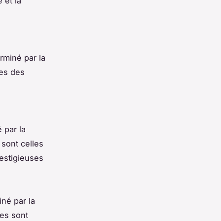
 et la
erminé par la
les des
é par la
 sont celles
restigieuses
iné par la
ses sont