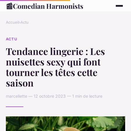
📰
Comedian Harmonists
Accueil
›
Actu
ACTU
Tendance lingerie : Les
nuisettes sexy qui font
tourner les têtes cette
saison
marcellette — 12 octobre 2023 — 1 min de lecture