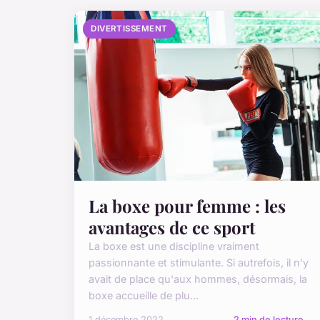
DIVERTISSEMENT
La boxe pour femme : les
avantages de ce sport
La boxe est une discipline vraiment
passionnante et stimulante. Si autrefois, il n'y
avait de place qu'aux hommes, désormais, la
boxe accueille de plu...
1 décembre 2022
2 min de lecture →