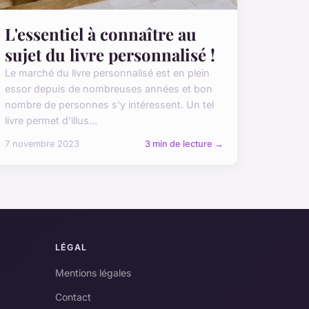
L'essentiel à connaître au
sujet du livre personnalisé !
Le marché du livre personnalisé est en plein
essor depuis de nombreuses années et bon
nombre de personnes s'y intéressent. Un tel
livre permet d'illus...
7 novembre 2023
3 min de lecture →
LÉGAL
Mentions légales
Contact