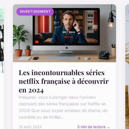
DIVERTISSEMENT
Les incontournables séries
netflix française à découvrir
en 2024
Préparez-vous à plonger dans l'univers
captivant des séries françaises sur Netflix en
2024! Que vous soyez amateur de drame, de
comédie ou de thriller...
19 août 2024
5 min de lecture →