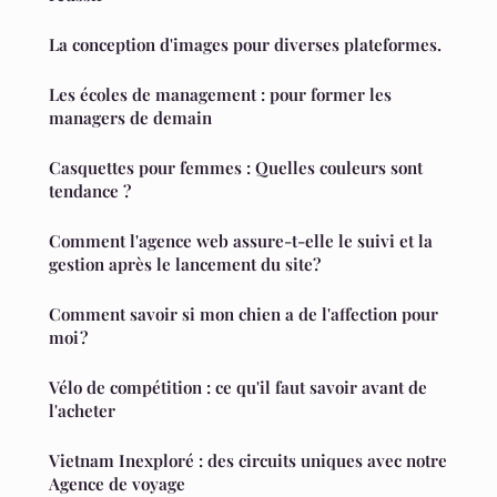
La conception d'images pour diverses plateformes.
Les écoles de management : pour former les
managers de demain
Casquettes pour femmes : Quelles couleurs sont
tendance ?
Comment l'agence web assure-t-elle le suivi et la
gestion après le lancement du site?
Comment savoir si mon chien a de l'affection pour
moi ?
Vélo de compétition : ce qu'il faut savoir avant de
l'acheter
Vietnam Inexploré : des circuits uniques avec notre
Agence de voyage