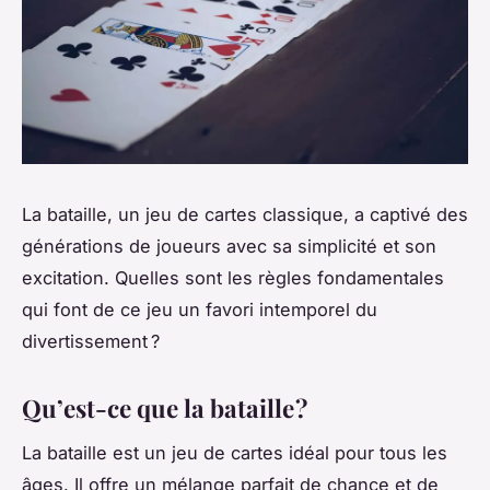
La bataille, un jeu de cartes classique, a captivé des
générations de joueurs avec sa simplicité et son
excitation. Quelles sont les règles fondamentales
qui font de ce jeu un favori intemporel du
divertissement ?
Qu’est-ce que la bataille ?
La bataille est un jeu de cartes idéal pour tous les
âges. Il offre un mélange parfait de chance et de