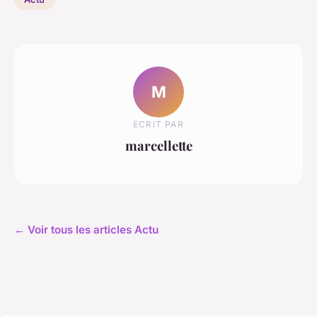
M
ECRIT PAR
marcellette
← Voir tous les articles Actu