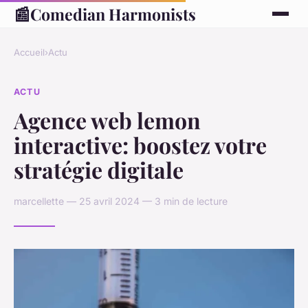
📰
Comedian Harmonists
Accueil
›
Actu
ACTU
Agence web lemon
interactive: boostez votre
stratégie digitale
marcellette — 25 avril 2024 — 3 min de lecture