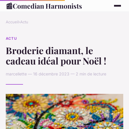
📰
Comedian Harmonists
Accueil
›
Actu
ACTU
Broderie diamant, le
cadeau idéal pour Noël !
marcellette — 16 décembre 2023 — 2 min de lecture