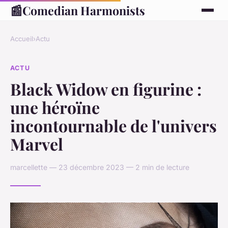
📰
Comedian Harmonists
Accueil
›
Actu
ACTU
Black Widow en figurine :
une héroïne
incontournable de l'univers
Marvel
marcellette — 23 décembre 2023 — 2 min de lecture