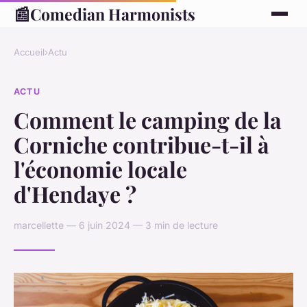
📰
Comedian Harmonists
Accueil
›
Actu
ACTU
Comment le camping de la
Corniche contribue-t-il à
l'économie locale
d'Hendaye ?
marcellette — 6 juin 2024 — 3 min de lecture