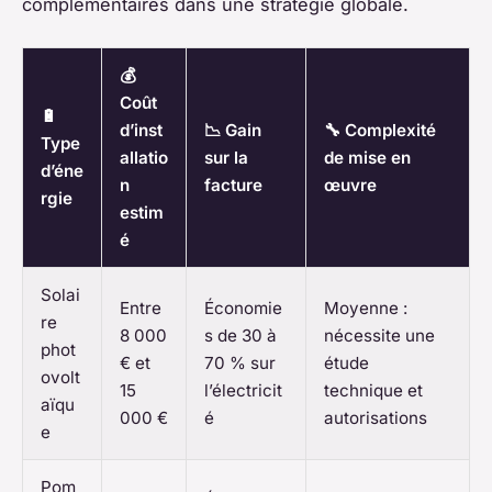
complémentaires dans une stratégie globale.
💰
Coût
🔋
d’inst
📉 Gain
🔧 Complexité
Type
allatio
sur la
de mise en
d’éne
n
facture
œuvre
rgie
estim
é
Solai
Entre
Économie
Moyenne :
re
8 000
s de 30 à
nécessite une
phot
€ et
70 % sur
étude
ovolt
15
l’électricit
technique et
aïqu
000 €
é
autorisations
e
Pom