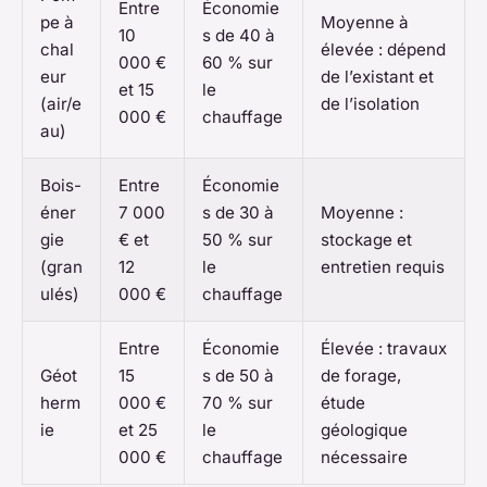
Entre
Économie
pe à
Moyenne à
10
s de 40 à
chal
élevée : dépend
000 €
60 % sur
eur
de l’existant et
et 15
le
(air/e
de l’isolation
000 €
chauffage
au)
Bois-
Entre
Économie
éner
7 000
s de 30 à
Moyenne :
gie
€ et
50 % sur
stockage et
(gran
12
le
entretien requis
ulés)
000 €
chauffage
Entre
Économie
Élevée : travaux
Géot
15
s de 50 à
de forage,
herm
000 €
70 % sur
étude
ie
et 25
le
géologique
000 €
chauffage
nécessaire