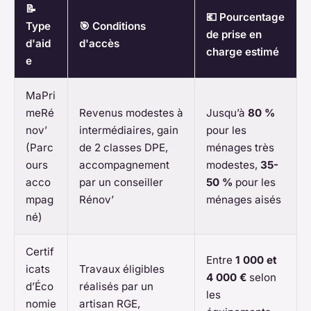
📝
💶 Pourcentage
Type
🎯 Conditions
de prise en
d'aid
d'accès
charge estimé
e
MaPri
meRé
Revenus modestes à
Jusqu’à
80 %
nov’
intermédiaires, gain
pour les
(Parc
de 2 classes DPE,
ménages très
ours
accompagnement
modestes,
35-
acco
par un conseiller
50 %
pour les
mpag
Rénov’
ménages aisés
né)
Certif
Entre
1 000 et
icats
Travaux éligibles
4 000 €
selon
d’Éco
réalisés par un
les
nomie
artisan RGE,