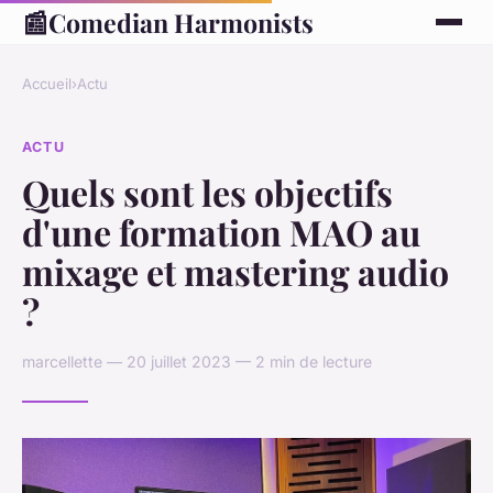
📰
Comedian Harmonists
Accueil
›
Actu
ACTU
Quels sont les objectifs
d'une formation MAO au
mixage et mastering audio
?
marcellette — 20 juillet 2023 — 2 min de lecture