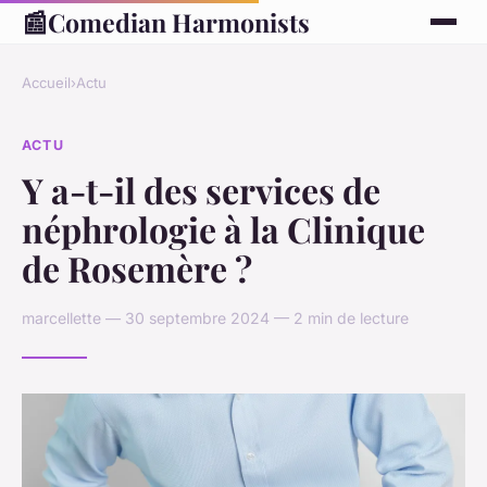
📰
Comedian Harmonists
Accueil
›
Actu
ACTU
Y a-t-il des services de
néphrologie à la Clinique
de Rosemère ?
marcellette — 30 septembre 2024 — 2 min de lecture