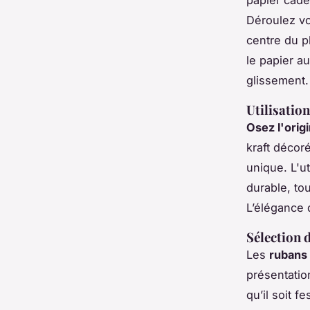
papier cade
Déroulez vo
centre du p
le papier a
glissement.
Utilisatio
Osez l'origi
kraft décor
unique. L'ut
durable, to
L’élégance d
Sélection 
Les
rubans 
présentatio
qu’il soit f