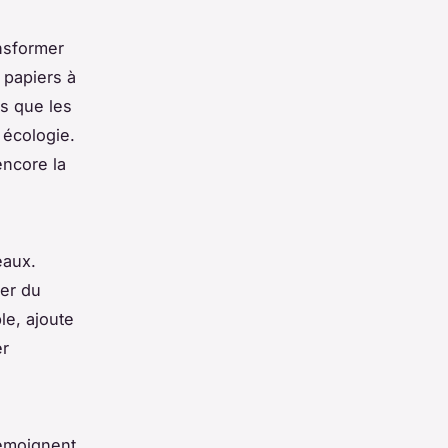
nsformer
 papiers à
s que les
 écologie.
encore la
eaux.
ner du
le, ajoute
er
témoignent