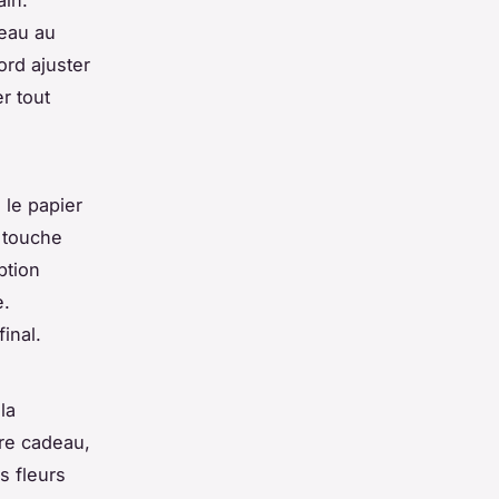
ain.
deau au
ord ajuster
r tout
 le papier
 touche
ption
e.
inal.
la
re cadeau,
s fleurs