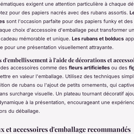
hématiques exigent une attention particulière à chaque dét
ptez pour des papiers nacrés avec des rubans assortis.
L
es
sont l'occasion parfaite pour des papiers funky et de
aque choix d'accessoire d'emballage peut transformer u
n cadeau mémorable et unique.
Les rubans et bolducs
appo
le pour une présentation visuellement attrayante.
 d'embellissement à l'aide de décorations et accesso
r des accessoires comme des
fleurs artificielles
ou des
fi
ttre en valeur l'emballage. Utilisez des techniques sim
ition de rubans ou l'ajout de petits ornements, qui captiv
 sans surcharge visuelle. Un plateau tournant décoratif ajo
dynamique à la présentation, encourageant une expérien
lors du déballage.
x et accessoires d'emballage recommandés