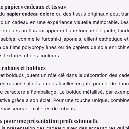
de papiers cadeaux et tissus
 du
papier cadeau coloré
ou des tissus originaux peut tra
 d'un cadeau en une expérience visuelle mémorable. Les
étriques ou floraux apportent une touche élégante, tandi
lisables, comme le furoshiki japonais, allient esthétique et
on de films polypropylènes ou de papiers de soie enrichit 
es textures et des couleurs.
 rubans et bolducs
et bolducs jouent un rôle clé dans la décoration des cad
 des rubans satinés ou des ficelles en jute permet de don
u caractère à l'emballage. Le bolduc métallisé, par exemp
stive grâce à son éclat. Pour une touche unique, combin
 épaisseurs et matières de rubans.
s pour une présentation professionnelle
la présentation des cadeaux avec des accessoires qui 