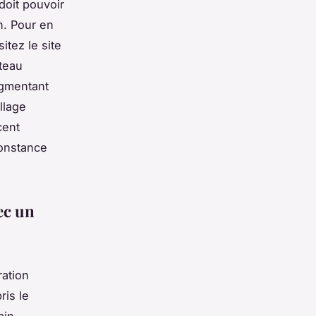
 doit pouvoir
on. Pour en
itez le site
ateau
ugmentant
llage
cent
constance
ec un
ation
ris le