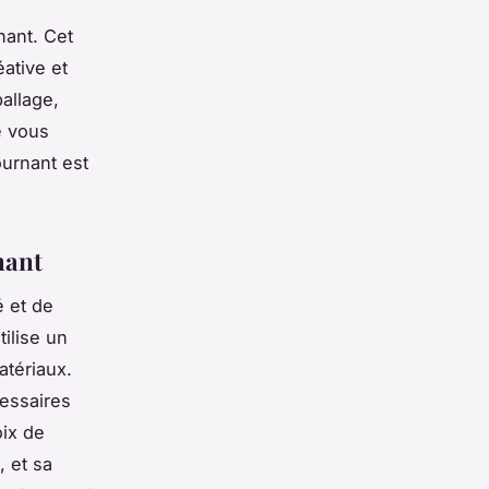
nant. Cet
ative et
allage,
e vous
ournant est
nant
é et de
ilise un
atériaux.
cessaires
oix de
, et sa