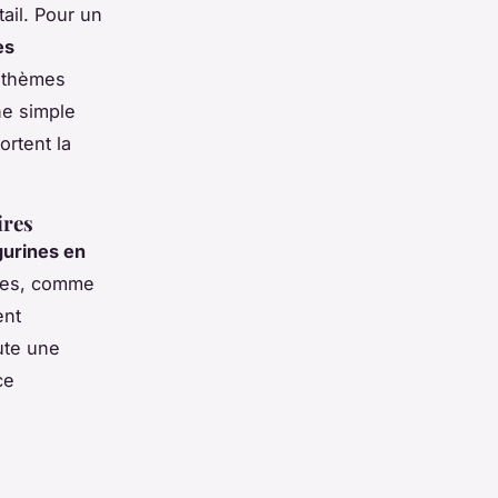
ail. Pour un
es
s thèmes
ne simple
rtent la
ires
gurines en
ples, comme
ent
ute une
ce