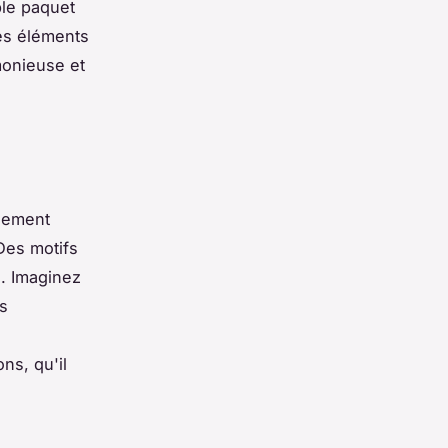
ple paquet
ces éléments
monieuse et
lement
Des motifs
s. Imaginez
es
ns, qu'il