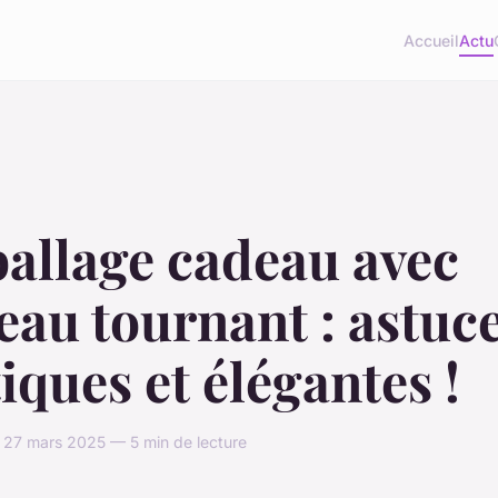
Accueil
Actu
allage cadeau avec
eau tournant : astuc
iques et élégantes !
 27 mars 2025 — 5 min de lecture