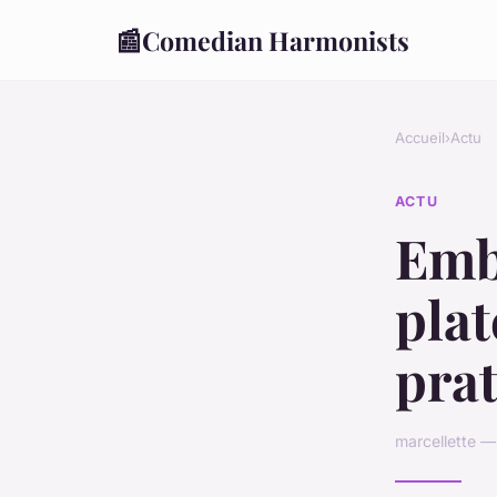
📰
Comedian Harmonists
Accueil
›
Actu
ACTU
Emb
plat
prat
marcellette —