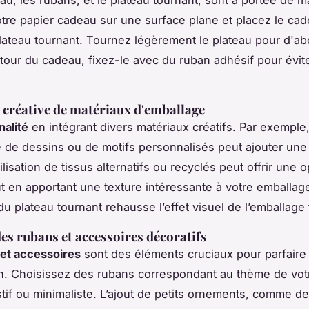
au, les rubans, et le plateau tournant, sont à portée de m
tre papier cadeau sur une surface plane et placez le ca
lateau tournant. Tournez légèrement le plateau pour d'ab
utour du cadeau, fixez-le avec du ruban adhésif pour évite
n créative de matériaux d'emballage
nalité
en intégrant divers matériaux créatifs. Par exemple,
é de dessins ou de motifs personnalisés peut ajouter une
ilisation de tissus alternatifs ou recyclés peut offrir une o
ut en apportant une texture intéressante à votre emballag
u plateau tournant rehausse l’effet visuel de l’emballage f
des rubans et accessoires décoratifs
et accessoires
sont des éléments cruciaux pour parfaire 
n. Choisissez des rubans correspondant au thème de vot
estif ou minimaliste. L’ajout de petits ornements, comme de