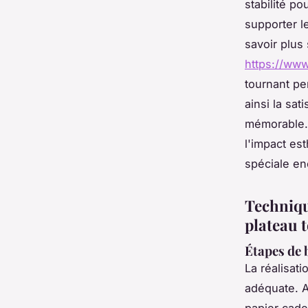
stabilité po
supporter le
savoir plus
https://www
tournant pe
ainsi la sa
mémorable. 
l'impact es
spéciale en
Techniqu
plateau 
Étapes de 
La réalisat
adéquate. A