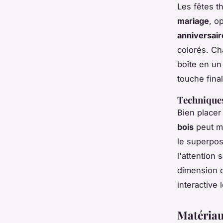
Les fêtes t
mariage
, o
anniversair
colorés. Ch
boîte en u
touche fina
Techniques
Bien place
bois
peut me
le superpos
l'attention
dimension 
interactive 
Matériau