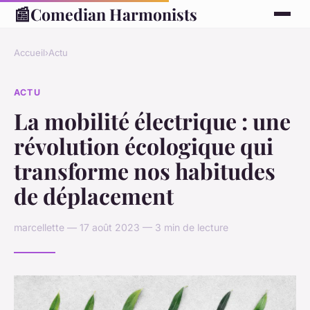
📰
Comedian Harmonists
Accueil
›
Actu
ACTU
La mobilité électrique : une
révolution écologique qui
transforme nos habitudes
de déplacement
marcellette — 17 août 2023 — 3 min de lecture