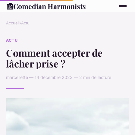
📰
Comedian Harmonists
Accueil
›
Actu
ACTU
Comment accepter de
lâcher prise ?
marcellette — 14 décembre 2023 — 2 min de lecture