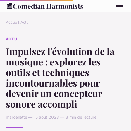
📰
Comedian Harmonists
Accueil
›
Actu
ACTU
Impulsez l'évolution de la
musique : explorez les
outils et techniques
incontournables pour
devenir un concepteur
sonore accompli
marcellette — 15 août 2023 — 3 min de lecture