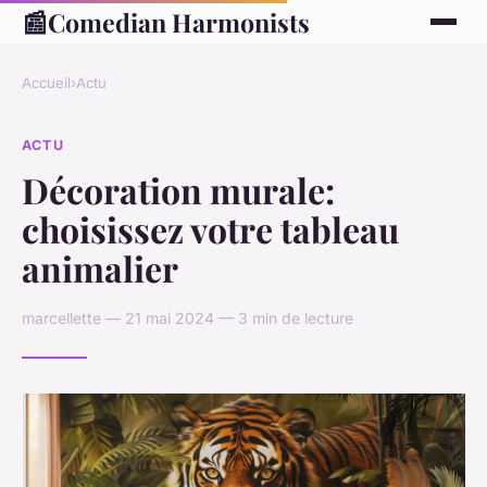
📰
Comedian Harmonists
Accueil
›
Actu
ACTU
Décoration murale:
choisissez votre tableau
animalier
marcellette — 21 mai 2024 — 3 min de lecture