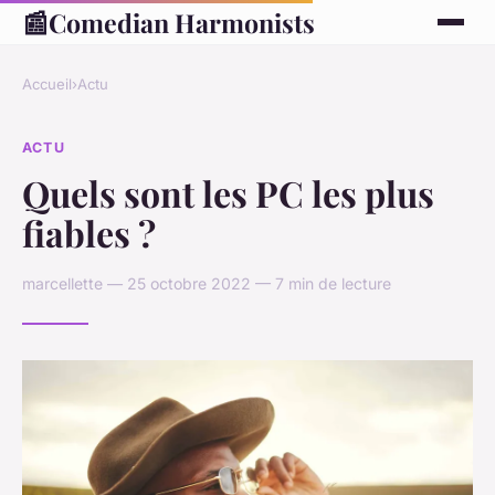
📰
Comedian Harmonists
Accueil
›
Actu
ACTU
Quels sont les PC les plus
fiables ?
marcellette — 25 octobre 2022 — 7 min de lecture