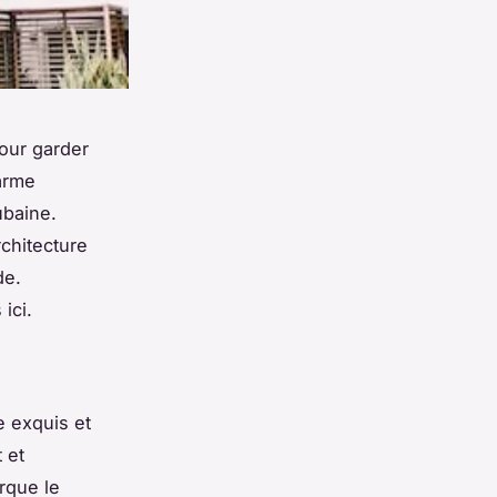
our garder
arme
ubaine.
rchitecture
de.
ici.
e exquis et
 et
arque le