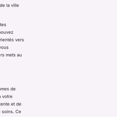
e la ville
utes
 pouvez
rientés vers
 vous
ers mets au
ammes de
 votre
tente et de
e soins. Ce