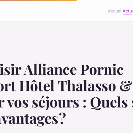
Accueil
Actu
sir Alliance Pornic
ort Hôtel Thalasso &
 vos séjours : Quels
avantages ?