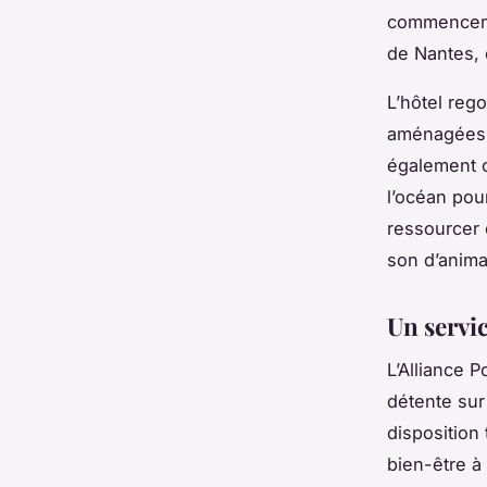
commencemen
de Nantes, 
L’hôtel reg
aménagées 
également c
l’océan pour
ressourcer 
son d’anima
Un servic
L’Alliance 
détente su
disposition
bien-être à