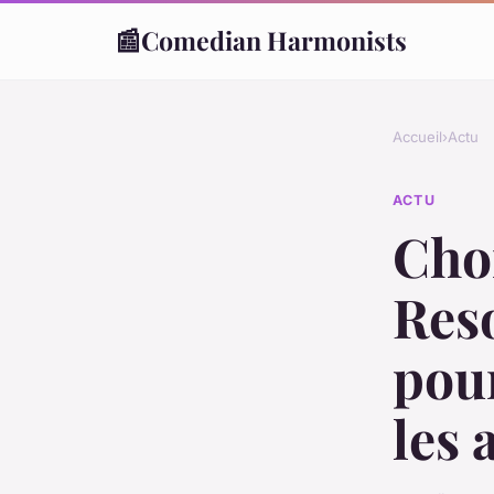
📰
Comedian Harmonists
Accueil
›
Actu
ACTU
Choi
Res
pour
les 