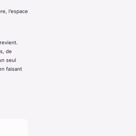
re, l’espace
revient.
s, de
un seul
en faisant