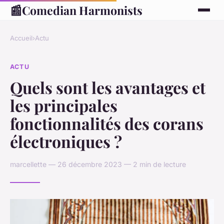
📰
Comedian Harmonists
Accueil
›
Actu
ACTU
Quels sont les avantages et
les principales
fonctionnalités des corans
électroniques ?
marcellette — 26 décembre 2023 — 2 min de lecture