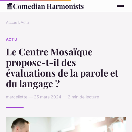
📰
Comedian Harmonists
Accueil
›
Actu
ACTU
Le Centre Mosaïque
propose-t-il des
évaluations de la parole et
du langage ?
marcellette — 25 mars 2024 — 2 min de lecture