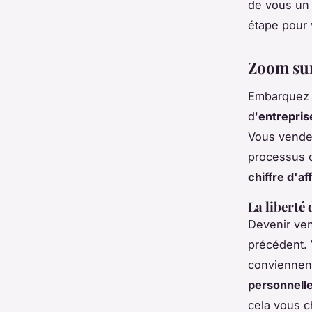
de vous u
étape pour 
Zoom sur
Embarquez 
d'
entrepris
Vous vendez
processus c
chiffre d'af
La liberté
Devenir ven
précédent.
conviennent
personnell
cela vous c