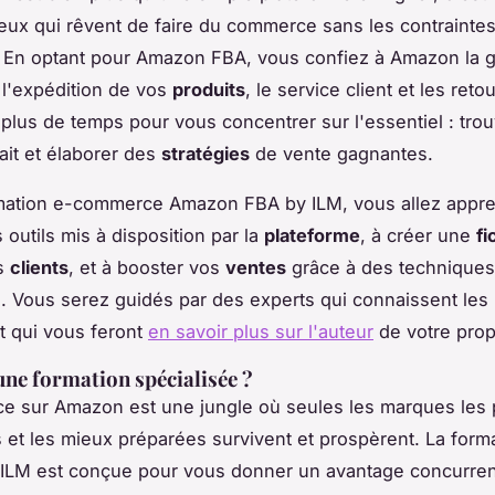
eux qui rêvent de faire du commerce sans les contrainte
. En optant pour Amazon FBA, vous confiez à Amazon la 
 l'expédition de vos
produits
, le service client et les reto
 plus de temps pour vous concentrer sur l'essentiel : trou
fait et élaborer des
stratégies
de vente gagnantes.
rmation e-commerce Amazon FBA by ILM, vous allez appr
s outils mis à disposition par la
plateforme
, à créer une
fi
es
clients
, et à booster vos
ventes
grâce à des technique
 Vous serez guidés par des experts qui connaissent les
t qui vous feront
en savoir plus sur l'auteur
de votre pro
ne formation spécialisée ?
e sur Amazon est une jungle où seules les marques les 
 et les mieux préparées survivent et prospèrent. La form
LM est conçue pour vous donner un avantage concurrenti