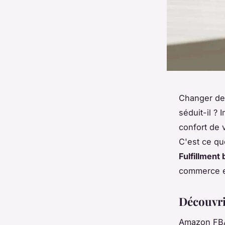
Changer d
séduit-il ?
confort de 
C'est ce q
Fulfillment
commerce e
Découvri
Amazon FBA 