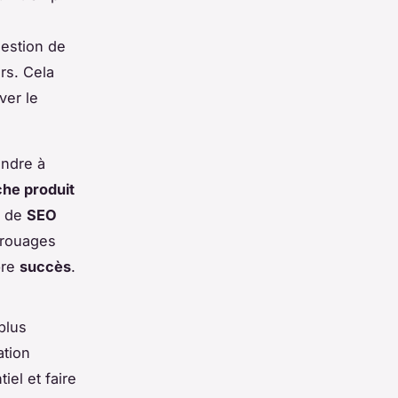
s
gestion de
urs. Cela
ver le
endre à
che produit
s de
SEO
 rouages
pre
succès
.
plus
ation
el et faire