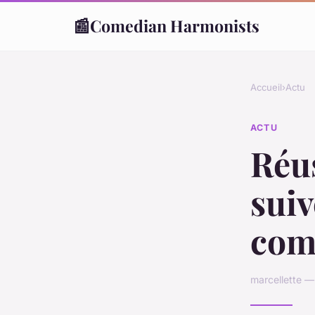
📰
Comedian Harmonists
Accueil
›
Actu
ACTU
Réu
suiv
com
marcellette —