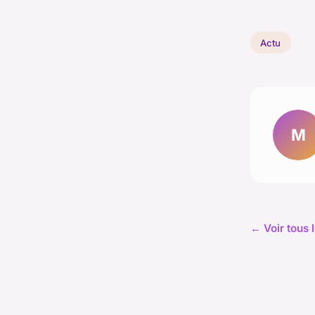
Actu
M
← Voir tous l