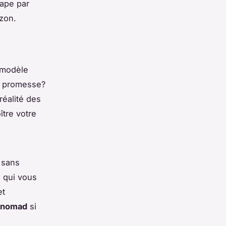
ape par
zon.
 modèle
a promesse?
éalité des
tre votre
 sans
 qui vous
t
l nomad
si