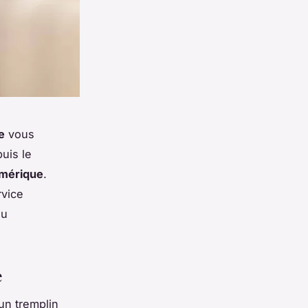
e
vous
uis le
mérique
.
rvice
du
e
un tremplin