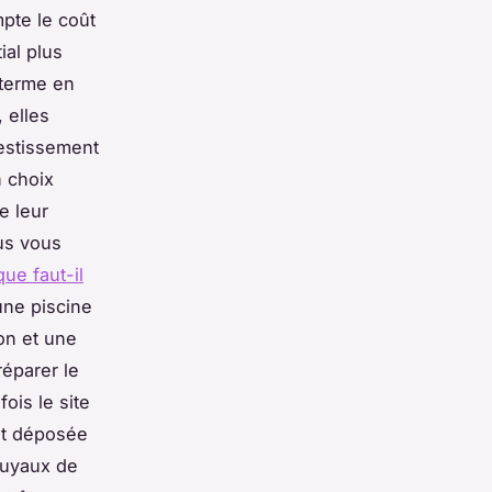
mpte le coût
ial plus
 terme en
 elles
vestissement
n choix
de leur
ous vous
ue faut-il
'une piscine
ion et une
réparer le
fois le site
 et déposée
tuyaux de