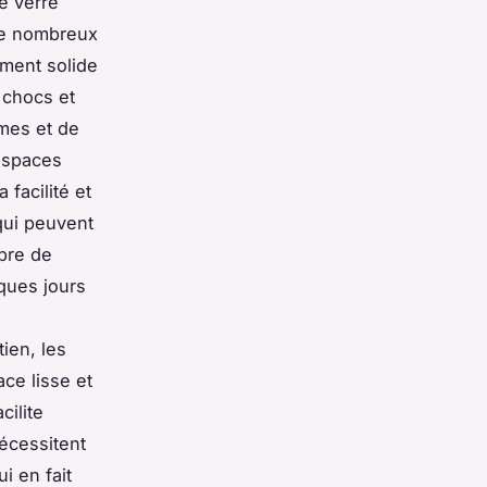
e verre
de nombreux
ement solide
 chocs et
rmes et de
'espaces
 facilité et
 qui peuvent
ibre de
ques jours
ien, les
ce lisse et
cilite
nécessitent
i en fait