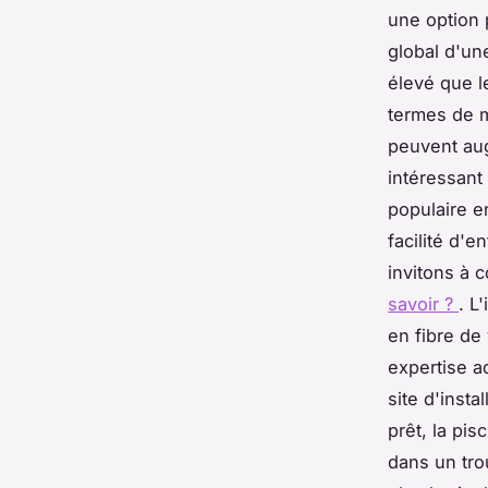
une option 
global d'une
élevé que l
termes de m
peuvent aug
intéressant 
populaire en
facilité d'e
invitons à c
savoir ?
. L
en fibre de
expertise a
site d'insta
prêt, la pi
dans un tro