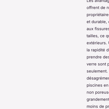
Les avantag
offrent de 
propriétair
et durable,
aux fissure
tailles, ce 
extérieurs. 
la rapidité 
prendre des
verre sont 
seulement. 
désagrément
piscines en
non poreuse
grandement 
moins de pr