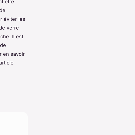
nt être
 de
 éviter les
 de verre
che. Il est
 de
r en savoir
article