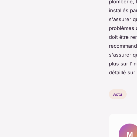
plomberie, l
installés pa
s'assurer q
problèmes d'
doit être re
recommandé 
s'assurer q
plus sur l'i
détaillé sur
Actu
M