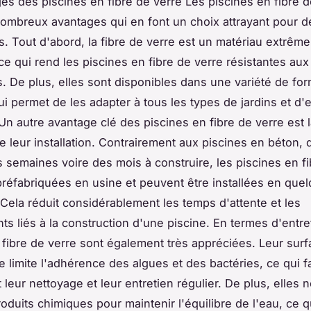
es des piscines en fibre de verre Les piscines en fibre d
nombreux avantages qui en font un choix attrayant pour 
es. Tout d'abord, la fibre de verre est un matériau extrêm
 ce qui rend les piscines en fibre de verre résistantes aux
s. De plus, elles sont disponibles dans une variété de fo
qui permet de les adapter à tous les types de jardins et d
Un autre avantage clé des piscines en fibre de verre est la
de leur installation. Contrairement aux piscines en béton,
 semaines voire des mois à construire, les piscines en f
préfabriquées en usine et peuvent être installées en quel
Cela réduit considérablement les temps d'attente et les
s liés à la construction d'une piscine. En termes d'entret
 fibre de verre sont également très appréciées. Leur surfa
 limite l'adhérence des algues et des bactéries, ce qui fa
leur nettoyage et leur entretien régulier. De plus, elles 
oduits chimiques pour maintenir l'équilibre de l'eau, ce qu