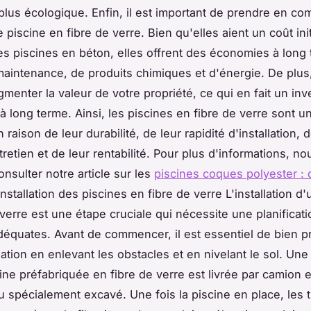
plus écologique. Enfin, il est important de prendre en co
 piscine en fibre de verre. Bien qu'elles aient un coût init
es piscines en béton, elles offrent des économies à long
aintenance, de produits chimiques et d'énergie. De plus,
menter la valeur de votre propriété, ce qui en fait un in
à long terme. Ainsi, les piscines en fibre de verre sont u
 raison de leur durabilité, de leur rapidité d'installation, 
ntretien et de leur rentabilité. Pour plus d'informations, n
onsulter notre article sur les
piscines coques polyester : q
'installation des piscines en fibre de verre L'installation d
 verre est une étape cruciale qui nécessite une planificat
déquates. Avant de commencer, il est essentiel de bien p
llation en enlevant les obstacles et en nivelant le sol. Une 
scine préfabriquée en fibre de verre est livrée par camion
u spécialement excavé. Une fois la piscine en place, les 