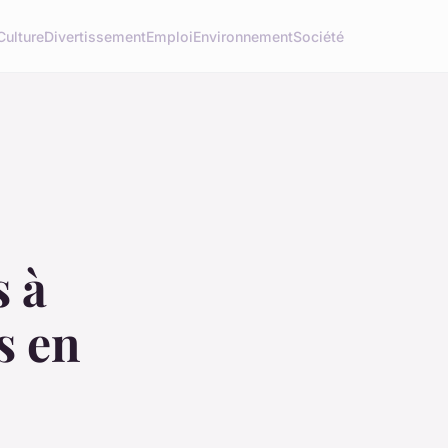
Culture
Divertissement
Emploi
Environnement
Société
s à
s en