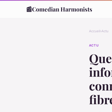
📰
Comedian Harmonists
Accueil
›
Actu
ACTU
Quel
info
conn
fibr