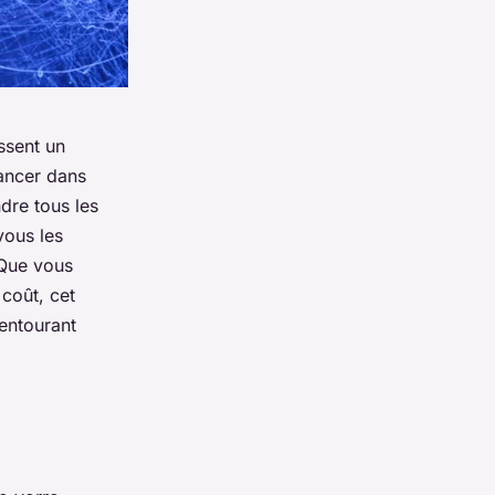
ssent un
lancer dans
ndre tous les
vous les
 Que vous
 coût, cet
 entourant